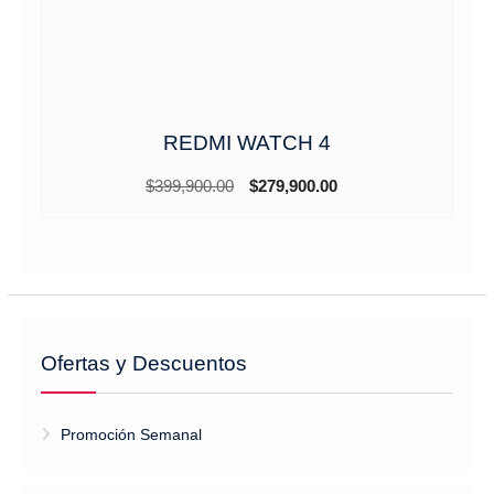
REDMI WATCH 4
El
El
$
399,900.00
$
279,900.00
precio
precio
original
actual
era:
es:
$399,900.00.
$279,900.00.
Ofertas y Descuentos
Promoción Semanal