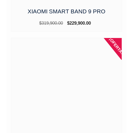
XIAOMI SMART BAND 9 PRO
El
El
$
319,900.00
$
229,900.00
precio
precio
original
actual
¡OFERTA!
era:
es:
$319,900.00.
$229,900.00.