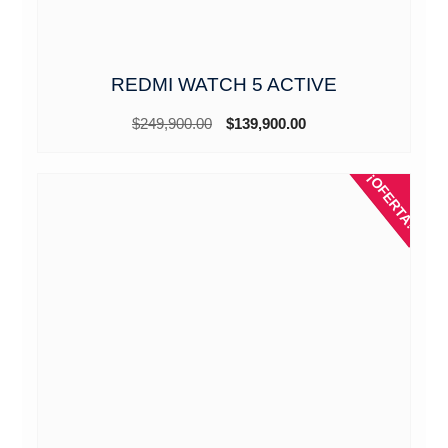
REDMI WATCH 5 ACTIVE
El
El
$
249,900.00
$
139,900.00
precio
precio
original
actual
¡OFERTA!
era:
es:
$249,900.00.
$139,900.00.