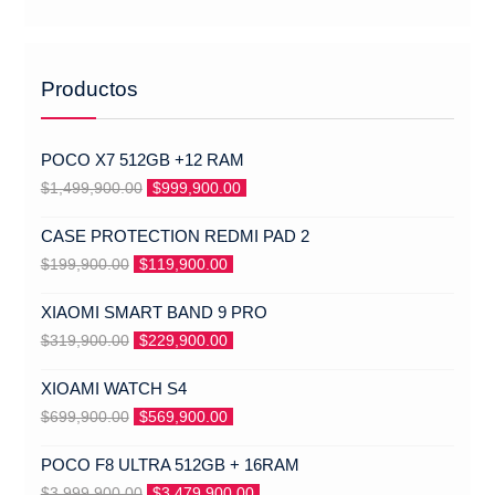
Productos
POCO X7 512GB +12 RAM
El
El
$
1,499,900.00
$
999,900.00
precio
precio
CASE PROTECTION REDMI PAD 2
original
actual
El
El
$
199,900.00
$
119,900.00
era:
es:
precio
precio
$1,499,900.00.
$999,900.00.
XIAOMI SMART BAND 9 PRO
original
actual
El
El
$
319,900.00
$
229,900.00
era:
es:
precio
precio
$199,900.00.
$119,900.00.
XIOAMI WATCH S4
original
actual
El
El
$
699,900.00
$
569,900.00
era:
es:
precio
precio
$319,900.00.
$229,900.00.
POCO F8 ULTRA 512GB + 16RAM
original
actual
El
El
$
3,999,900.00
$
3,479,900.00