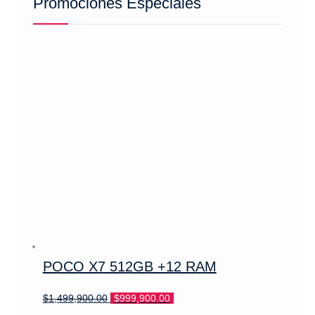
Promociones Especiales
POCO X7 512GB +12 RAM
El
El
$
1,499,900.00
$
999,900.00
precio
precio