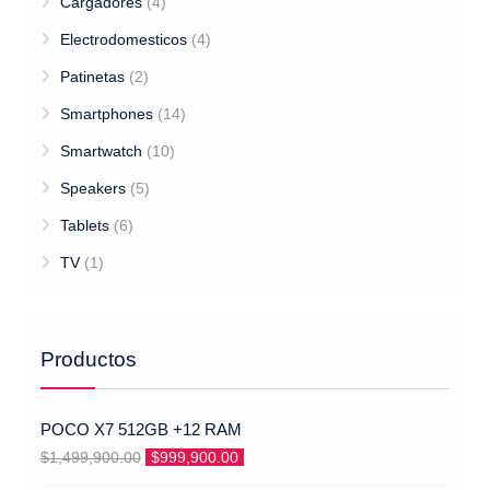
Cargadores
(4)
Electrodomesticos
(4)
Patinetas
(2)
Smartphones
(14)
Smartwatch
(10)
Speakers
(5)
Tablets
(6)
TV
(1)
Productos
POCO X7 512GB +12 RAM
El
El
$
1,499,900.00
$
999,900.00
precio
precio