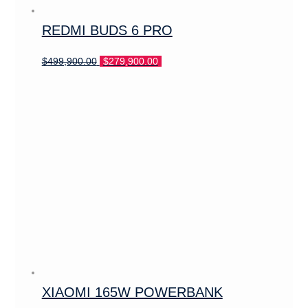
REDMI BUDS 6 PRO
El
El
$
499,900.00
$
279,900.00
precio
precio
original
actual
era:
es:
$499,900.00.
$279,900.00.
XIAOMI 165W POWERBANK