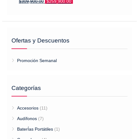
El
El
$
309,900.00
$
259,900.00
precio
precio
original
actual
era:
es:
$309,900.00.
$259,900.00.
Ofertas y Descuentos
Promoción Semanal
Categorías
Accesorios
(11)
Audífonos
(7)
BaterÍas Portátiles
(1)