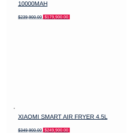
10000MAH
El
El
$
239,900.00
$
179,900.00
precio
precio
original
actual
era:
es:
$239,900.00.
$179,900.00.
XIAOMI SMART AIR FRYER 4.5L
El
El
$
349,900.00
$
249,900.00