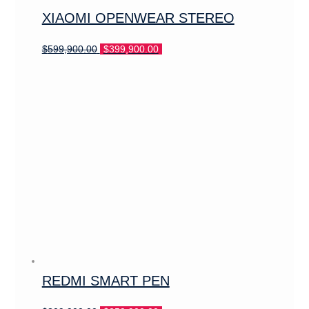
XIAOMI OPENWEAR STEREO
El
El
$
599,900.00
$
399,900.00
precio
precio
original
actual
era:
es:
$599,900.00.
$399,900.00.
REDMI SMART PEN