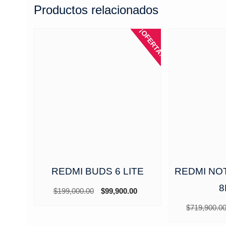
Productos relacionados
¡OFERTA!
REDMI BUDS 6 LITE
REDMI NOT
8
El
El
$
199,000.00
$
99,900.00
precio
precio
$
719,900.0
original
actual