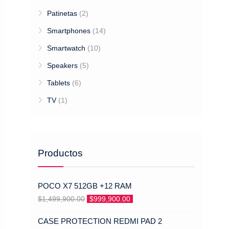
Patinetas
(2)
Smartphones
(14)
Smartwatch
(10)
Speakers
(5)
Tablets
(6)
TV
(1)
Productos
POCO X7 512GB +12 RAM
El
El
$
1,499,900.00
$
999,900.00
precio
precio
CASE PROTECTION REDMI PAD 2
original
actual