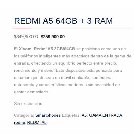
REDMI A5 64GB + 3 RAM
El
El
$
349,900.00
$
259,900.00
precio
precio
El
Xiaomi Redmi A5 3GB/64GB
se posiciona como uno de
original
actual
los teléfonos inteligentes más atractivos dentro de la gama de
era:
es:
entrada, ofreciendo un equilibrio perfecto entre precio,
$349,900.00.
$259,900.00.
rendimiento y diseño. Este dispositivo está pensado para
usuarios que desean un móvil confiable, con buena
autonomía y características modernas sin necesidad de
gastar demasiado.
Sin existencias
Categoría:
Smartphones
Etiquetas:
A5
,
GAMA ENTRADA
,
redmi
,
REDMI A5