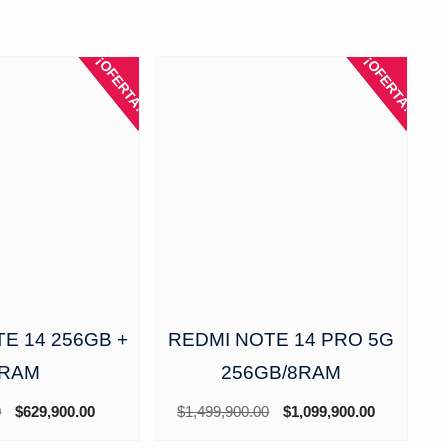
¡OFERTA!
¡OFERTA!
E 14 256GB +
REDMI NOTE 14 PRO 5G
RAM
256GB/8RAM
El
El
El
El
0
$
629,900.00
$
1,499,900.00
$
1,099,900.00
precio
precio
precio
precio