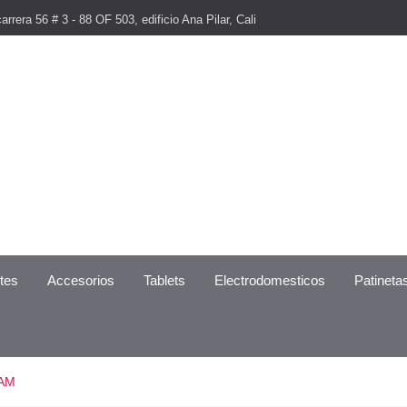
arrera 56 # 3 - 88 OF 503, edificio Ana Pilar, Cali
ntes
Accesorios
Tablets
Electrodomesticos
Patineta
RAM