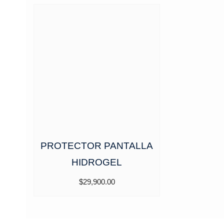
era:
es:
$199,000.00.
$99,900.00.
PROTECTOR PANTALLA
HIDROGEL
$
29,900.00