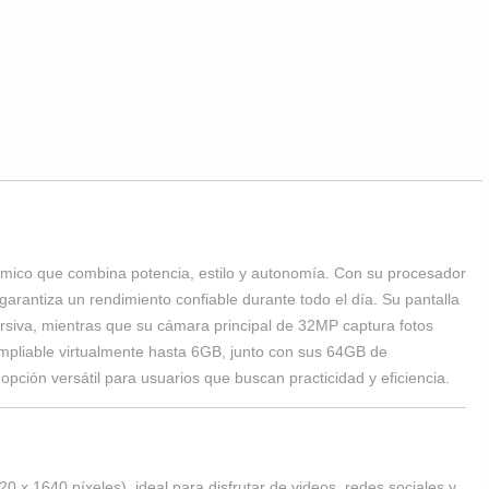
ico que combina potencia, estilo y autonomía. Con su procesador
arantiza un rendimiento confiable durante todo el día. Su pantalla
rsiva, mientras que su cámara principal de 32MP captura fotos
pliable virtualmente hasta 6GB, junto con sus 64GB de
pción versátil para usuarios que buscan practicidad y eficiencia.
 x 1640 píxeles), ideal para disfrutar de videos, redes sociales y