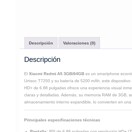
Descripción
Valoraciones (0)
Descripción
El
Xiaomi Redmi A5 3GB/64GB
es un smartphone económ
Unisoc T7250 y su batería de 5200 mAh, este dispositivo g
HD+ de 6.88 pulgadas ofrece una experiencia visual inme
claras y detalladas. Además, su memoria RAM de 3GB, am
almacenamiento interno expandible, lo convierten en una o
Principales especificaciones técnicas
Pantalla:
IPS de 6.88 pulgadas con resolución HD+ (720