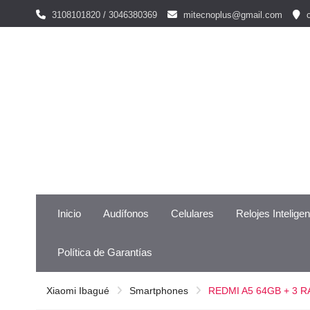
Skip
3108101820 / 3046380369
mitecnoplus@gmail.com
c
to
content
Inicio
Audífonos
Celulares
Relojes Intelige
Política de Garantías
Xiaomi Ibagué
Smartphones
REDMI A5 64GB + 3 