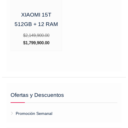
XIAOMI 15T
512GB + 12 RAM
El
$
2,149,900.00
precio
El
$
1,799,900.00
original
precio
era:
actual
$2,149,900.00.
es:
$1,799,900.00.
Ofertas y Descuentos
Promoción Semanal